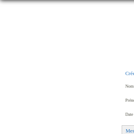
CRÉER SON C
Cré
Nom 
Prén
Date
Mes