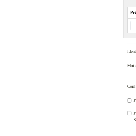
Pr
Ident
Mot 
Conf
J
J
S