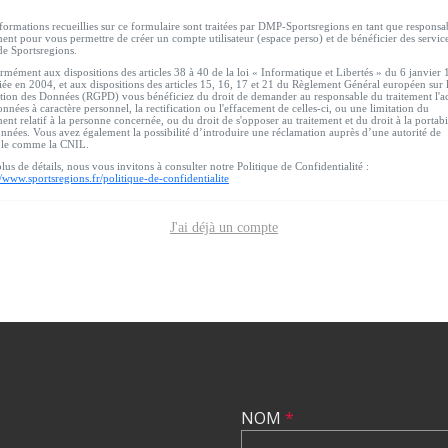
formations recueillies sur ce formulaire sont traitées par DMP-Sportsregions en tant que responsa
ment pour vous permettre de créer un compte utilisateur (espace perso) et de bénéficier des servic
de Sportsregions.
mément aux dispositions des articles 38 à 40 de la loi « Informatique et Libertés » du 6 janvier
ée en 2004, et aux dispositions des articles 15, 16, 17 et 21 du Règlement Général européen sur 
tion des Données (RGPD) vous bénéficiez du droit de demander au responsable du traitement l'a
nnées à caractère personnel, la rectification ou l'effacement de celles-ci, ou une limitation du
ment relatif à la personne concernée, ou du droit de s'opposer au traitement et du droit à la portabi
nnées. Vous avez également la possibilité d’introduire une réclamation auprès d’une autorité de
ôle comme la CNIL.
lus de détails, nous vous invitons à consulter notre Politique de Confidentialité :
//www.sportsregions.fr/politique-de-confidentialite
J'ai déjà un compte
NOM
*