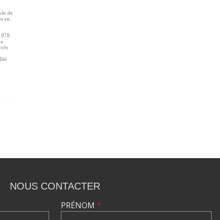
ble de
es en
 1978
la
ccès
lité
NOUS CONTACTER
PRÉNOM
*