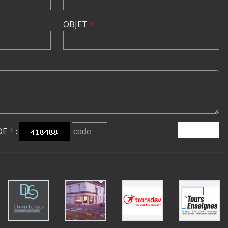
OBJET
*
DE
*
:
ENVOYER