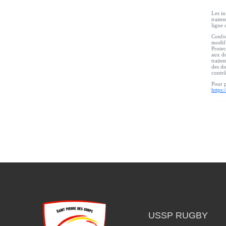
Les in
traite
ligne 
Confor
modifi
Protec
aux do
traite
des do
contr
Pour p
https:
USSP RUGBY