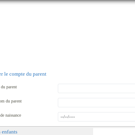
OMPTE SUR LA PLATEFORME S
er le compte du parent
du parent
om du parent
 de naissance
 enfants
AJOUTER UN ENFA