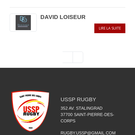
DAVID LOISEUR
LIRE LA SUITE
1
2
»
USSP RUGBY
352 AV. STALINGRAD
37700
SAINT-PIERRE-DES-
CORPS
RUGBY.USSP@GMAIL.COM