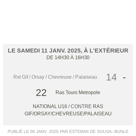
MATCH U16 (NATION)
CONTRE RAS
GIF/ORSAY/CHEVREUSE/PALA
LE
SAMEDI
11
JANV.
2025
, À L'EXTÉRIEUR
DE 14H30 À 16H30
14
-
Rst Gif / Orsay / Chevreuse / Palaiseau
22
Ras Tours Metropole
NATIONAL U16
/ CONTRE
RAS
GIF/ORSAY/CHEVREUSE/PALAISEAU
PUBLIÉ LE
08 JANV. 2025
PAR ESTEBAN DE SOUSA--BUNLE