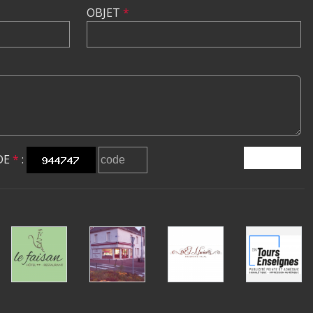
OBJET
*
DE
*
:
ENVOYER